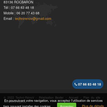
83136 ROCBARON
Tél : 07 66 83 48 18
Mobile : 06 20 77 43 68
Email :
technirenov@gmail.com
07 66 83 48 18
© 2022 Techni-RénoV -
Réalisation Bexter
-
Accueil
-
Plan du site
-
En poursuivant votre navigation, vous acceptez l'utilisation de services
Mentions légales
Plus de détails
tiers pouvant installer des cookies
Accepter