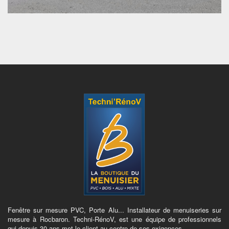
Fenêtre sur mesure PVC, Porte Alu... Installateur de menuiseries sur
mesure à Rocbaron. Techni-RénoV, est une équipe de professionnels
qui depuis 30 ans met le client au centre de ses exigences.