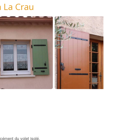
à La Crau
rcément du volet isolé.