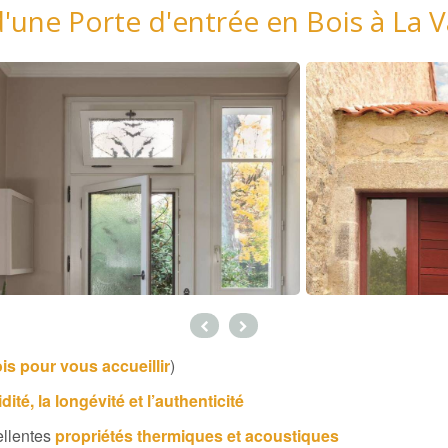
 d'une Porte d'entrée en Bois à La V
is pour vous accueillir
)
idité, la longévité et l’authenticité
ellentes
propriétés thermiques et acoustiques