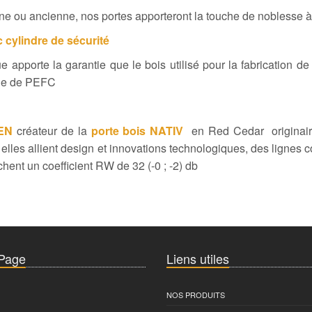
rne ou ancienne, nos portes apporteront la touche de noblesse 
 cylindre de sécurité
 apporte la garantie que le bois utilisé pour la fabrication d
able de PEFC
TEN
créateur de la
porte bois NATIV
en Red Cedar originaire
lles allient design et innovations technologiques, des lignes
chent un coefficient RW de 32 (-0 ; -2) db
 Page
Liens utiles
NOS PRODUITS