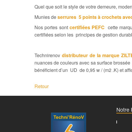
Quel que soit le style de votre demeure, mode
Munies de
serrures 5 points à crochets avec
Nos portes sont
certifiées PEFC
cette marque
certifiées selon les principes de gestion dur
Technirenov
distributeur de la marque ZIL
nuances de couleurs avec sa surface brossée e
bénéficient d’un UD de 0,95 w / (m2 .K) et affi
Retour
Notre