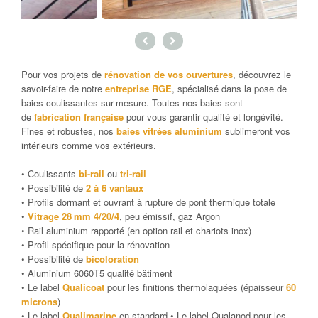
Pour vos projets de
rénovation de vos ouvertures
, découvrez le
savoir-faire de notre
entreprise RGE
, spécialisé dans la pose de
baies coulissantes sur-mesure. Toutes nos baies sont
de
fabrication française
pour vous garantir qualité et longévité.
Fines et robustes, nos
baies vitrées aluminium
sublimeront vos
intérieurs comme vos extérieurs.
• Coulissants
bi-rail
ou
tri-rail
• Possibilité de
2 à 6 vantaux
• Profils dormant et ouvrant à rupture de pont thermique totale
•
Vitrage 28 mm 4/20/4
, peu émissif, gaz Argon
• Rail aluminium rapporté (en option rail et chariots inox)
• Profil spécifique pour la rénovation
• Possibilité de
bicoloration
• Aluminium 6060T5 qualité bâtiment
• Le label
Qualicoat
pour les finitions thermolaquées (épaisseur
60
microns
)
• Le label
Qualimarine
en standard • Le label Qualanod pour les