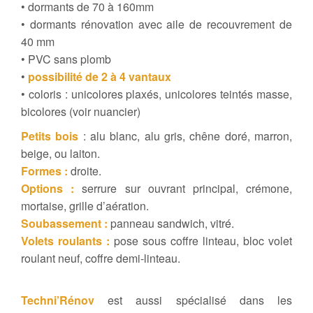
• dormants de 70 à 160mm
• dormants rénovation avec aile de recouvrement de
40 mm
• PVC sans plomb
•
possibilité de 2 à 4 vantaux
• coloris : unicolores plaxés, unicolores teintés masse,
bicolores (voir nuancier)
Petits bois
: alu blanc, alu gris, chêne doré, marron,
beige, ou laiton.
Formes :
droite.
Options :
serrure sur ouvrant principal, crémone,
mortaise, grille d’aération.
Soubassement :
panneau sandwich, vitré.
Volets roulants :
pose sous coffre linteau, bloc volet
roulant neuf, coffre demi-linteau.
Techni’Rénov
est aussi spécialisé dans les